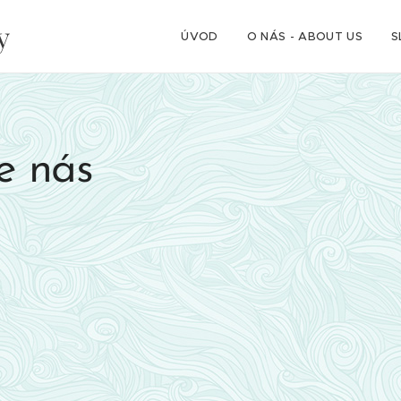
y
ÚVOD
O NÁS - ABOUT US
S
e nás